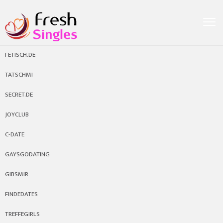
FETISCH.DE
TATSCHMI
SECRET.DE
JOYCLUB
C-DATE
GAYSGODATING
GIBSMIR
FINDEDATES
TREFFEGIRLS