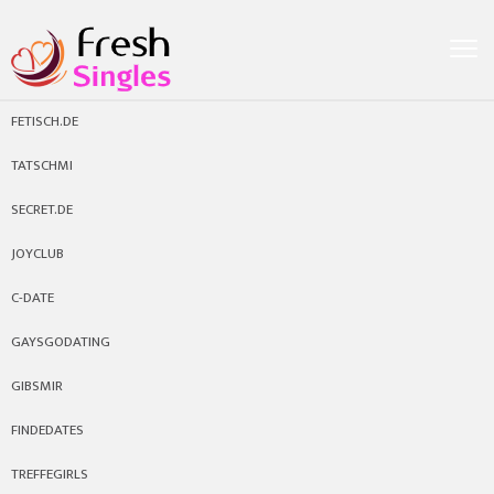
FETISCH.DE
TATSCHMI
SECRET.DE
JOYCLUB
C-DATE
GAYSGODATING
GIBSMIR
FINDEDATES
TREFFEGIRLS